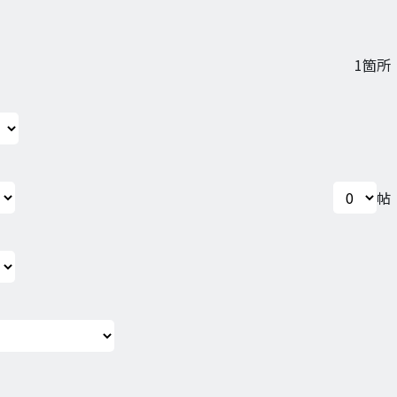
1
箇所
帖